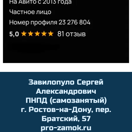
Цена установки умных замков начинается
Не упустите возможность защитить свой дом с помощью
Завилопуло Сергей
от 6000 рублей
современных технологий и свяжитесь со мной прямо сейчас
Александрович
ПНПД (самозанятый)
г. Ростов-на-Дону, пер.
Братский, 57
pro-zamok.ru