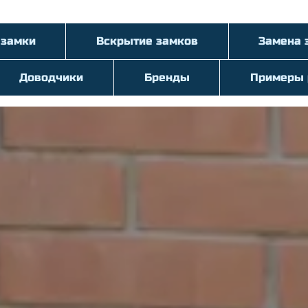
 замки
Вскрытие замков
Замена 
Доводчики
Бренды
Примеры 